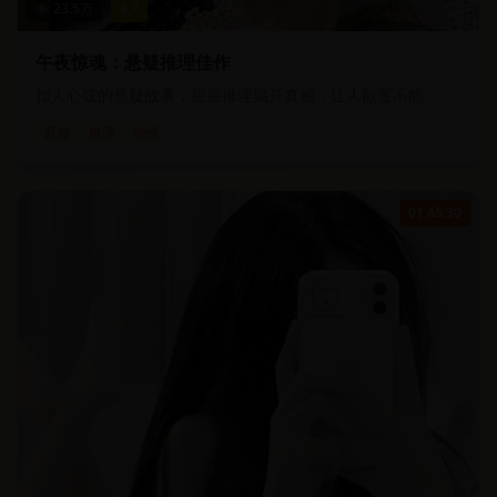
23.5
万
4.7
午夜惊魂：悬疑推理佳作
扣人心弦的悬疑故事，层层推理揭开真相，让人欲罢不能
悬疑
推理
惊悚
01:45:30