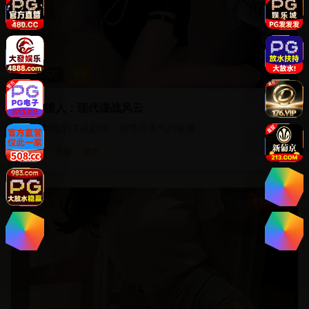
33.5
万
4.6
都市猎人：现代谍战风云
紧张刺激的谍战剧情，智慧与勇气的较量
谍战
悬疑
都市
01:48:30