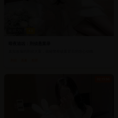
35.7
万
4.8
暗夜追凶：刑侦悬案录
真实改编的刑侦大案，揭秘警察破案背后的惊心动魄
刑侦
悬案
犯罪
02:15:50