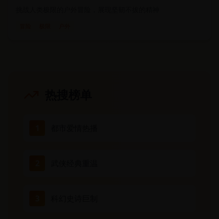
挑战人类极限的户外冒险，展现坚韧不拔的精神
冒险
极限
户外
热搜榜单
1
都市爱情热播
2
武侠经典重温
3
科幻史诗巨制