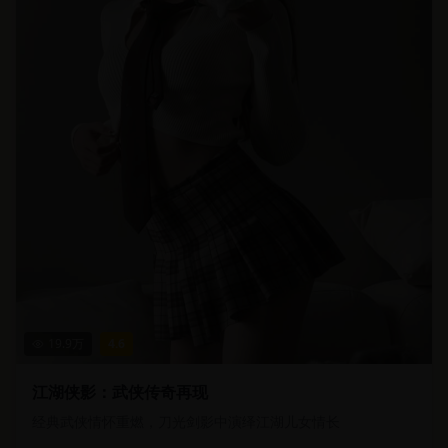
19.9
万
4.6
江湖侠影：武侠传奇再现
经典武侠情怀重燃，刀光剑影中演绎江湖儿女情长