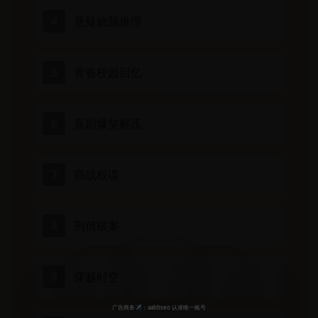
4
悬疑烧脑推理
5
青春校园回忆
6
喜剧爆笑解压
7
商战权谋
8
刑侦破案
9
穿越时空